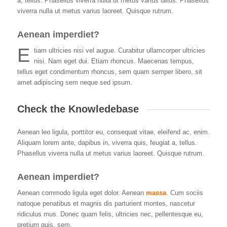
a, tellus. Phasellus viverra nulla ut metus varius lallus. Phasellus
viverra nulla ut metus varius laoreet. Quisque rutrum.
Aenean imperdiet?
E
tiam ultricies nisi vel augue. Curabitur ullamcorper ultricies
nisi. Nam eget dui. Etiam rhoncus. Maecenas tempus,
tellus eget condimentum rhoncus, sem quam semper libero, sit
amet adipiscing sem neque sed ipsum.
Check the Knowledebase
Aenean leo ligula, porttitor eu, consequat vitae, eleifend ac, enim.
Aliquam lorem ante, dapibus in, viverra quis, feugiat a, tellus.
Phasellus viverra nulla ut metus varius laoreet. Quisque rutrum.
Aenean imperdiet?
Aenean commodo ligula eget dolor. Aenean
massa
. Cum sociis
natoque penatibus et magnis dis parturient montes, nascetur
ridiculus mus. Donec quam felis, ultricies nec, pellentesque eu,
pretium quis, sem.